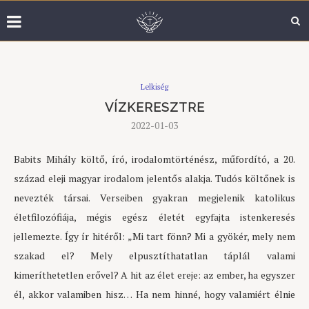
Lelkiség
VÍZKERESZTRE
2022-01-03
Babits Mihály költő, író, irodalomtörténész, műfordító, a 20.
század eleji magyar irodalom jelentős alakja. Tudós költőnek is
nevezték társai. Verseiben gyakran megjelenik katolikus
életfilozófiája, mégis egész életét egyfajta istenkeresés
jellemezte. Így ír hitéről: „Mi tart fönn? Mi a gyökér, mely nem
szakad el? Mely elpusztíthatatlan táplál valami
kimeríthetetlen erővel? A hit az élet ereje: az ember, ha egyszer
él, akkor valamiben hisz… Ha nem hinné, hogy valamiért élnie