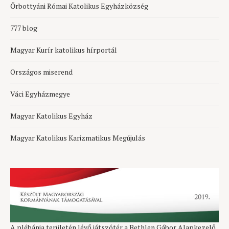
Őrbottyáni Római Katolikus Egyházközség
777 blog
Magyar Kurír katolikus hírportál
Országos miserend
Váci Egyházmegye
Magyar Katolikus Egyház
Magyar Katolikus Karizmatikus Megújulás
A plébánia területén lévő játszótér a Bethlen Gábor Alapkezelő