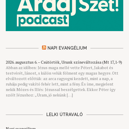
NAPI EVANGÉLIUM
2026. augusztus 6. – Csütörtök, Urunk színeváltozása (Mt 17,1-9)
Abban az időben: Jézus maga mellé vette Pétert, Jakabot és
testvérét, Jánost, s külön velük fölment egy magas hegyre. Ott
elváltozott előttük: az arca ragyogni kezdett, mint a nap, a
ruhája pedig vakító fehér lett, mint a fény. És íme, megjelent
nekik Mózes és Illés: Jézussal beszélgettek. Ekkor Péter így
szólt Jézushoz: „Uram, jó nekünk […]
LELKI ÚTRAVALÓ
Napi evangélium