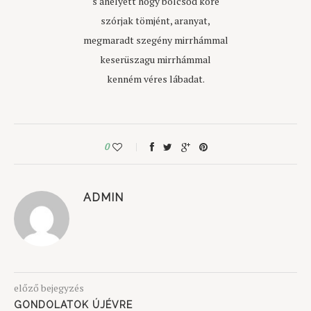
s ahelyett hogy bölcsőd köré
szórjak tömjént, aranyat,
megmaradt szegény mirrhámmal
keserüszagu mirrhámmal
kenném véres lábadat.
0
ADMIN
előző bejegyzés
GONDOLATOK ÚJÉVRE