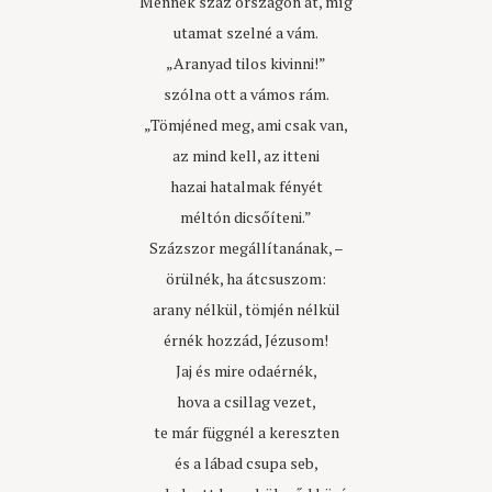
Mennék száz országon át, míg
utamat szelné a vám.
„Aranyad tilos kivinni!”
szólna ott a vámos rám.
„Tömjéned meg, ami csak van,
az mind kell, az itteni
hazai hatalmak fényét
méltón dicsőíteni.”
Százszor megállítanának, –
örülnék, ha átcsuszom:
arany nélkül, tömjén nélkül
érnék hozzád, Jézusom!
Jaj és mire odaérnék,
hova a csillag vezet,
te már függnél a kereszten
és a lábad csupa seb,