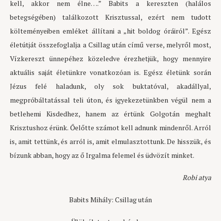
kell, akkor nem élne….” Babits a kereszten (halálos
betegségében) találkozott Krisztussal, ezért nem tudott
költeményeiben emléket állítani a „hit boldog óráiról”. Egész
életútját összefoglalja a Csillag után című verse, melyről most,
Vízkereszt ünnepéhez közeledve érezhetjük, hogy mennyire
aktuális saját életünkre vonatkozóan is. Egész életünk során
Jézus felé haladunk, oly sok buktatóval, akadállyal,
megpróbáltatással teli úton, és igyekezetünkben végül nem a
betlehemi Kisdedhez, hanem az értünk Golgotán meghalt
Krisztushoz érünk. Őelőtte számot kell adnunk mindenről. Arról
is, amit tettünk, és arról is, amit elmulasztottunk. De hisszük, és
bízunk abban, hogy az ő Irgalma felemel és üdvözít minket.
Robi atya
Babits Mihály: Csillag után