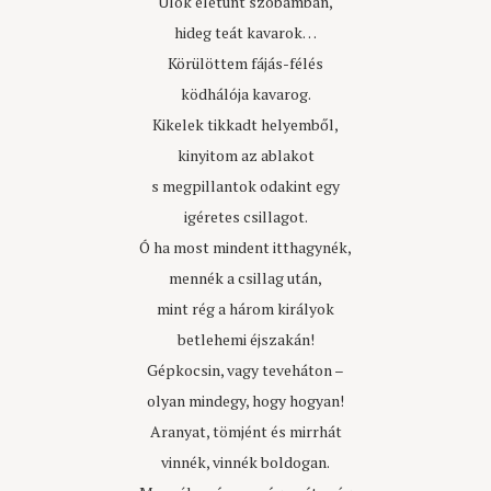
Ülök életunt szobámban,
hideg teát kavarok…
Körülöttem fájás-félés
ködhálója kavarog.
Kikelek tikkadt helyemből,
kinyitom az ablakot
s megpillantok odakint egy
igéretes csillagot.
Ó ha most mindent itthagynék,
mennék a csillag után,
mint rég a három királyok
betlehemi éjszakán!
Gépkocsin, vagy teveháton –
olyan mindegy, hogy hogyan!
Aranyat, tömjént és mirrhát
vinnék, vinnék boldogan.