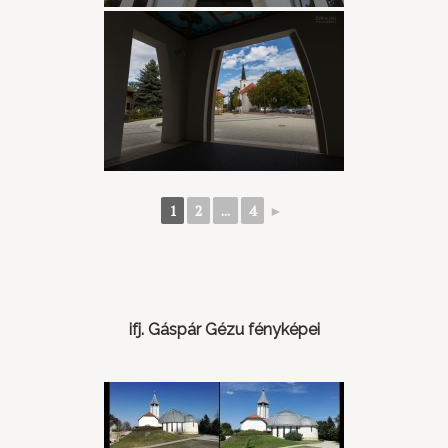
1
2
...
4
►
ifj. Gáspár Gézu fényképei