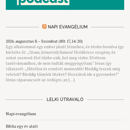
NAPI EVANGÉLIUM
2026. augusztus 8. – Szombat (Mt 17,14-20)
Egy alkalommal egy ember járult Jézushoz, és térdre borulva így
kérlelte őt: „Uram, könyörülj fiamon! Holdkóros szegény, és
sokat szenved. Hol tűzbe esik, hol meg vízbe. Elvittem
tanítványaidhoz, de nem tudták meggyógyítani.” Jézus így
válaszolt: „Hitetlen és romlott nemzedék! Meddig leszek még
veletek? Meddig tűrjelek titeket? Hozzátok ide a gyermeket!”
Jézus ráparancsolt az ördögre, az […]
LELKI ÚTRAVALÓ
Napi evangélium
Biblia egy év alatt