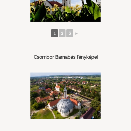
1
2
3
►
Csombor Barnabás fényképei