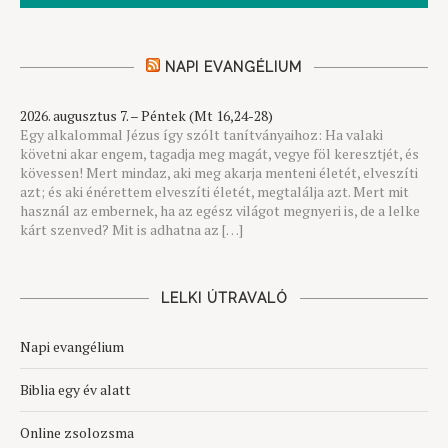
NAPI EVANGÉLIUM
2026. augusztus 7. – Péntek (Mt 16,24-28)
Egy alkalommal Jézus így szólt tanítványaihoz: Ha valaki
követni akar engem, tagadja meg magát, vegye föl keresztjét, és
kövessen! Mert mindaz, aki meg akarja menteni életét, elveszíti
azt; és aki énérettem elveszíti életét, megtalálja azt. Mert mit
használ az embernek, ha az egész világot megnyeri is, de a lelke
kárt szenved? Mit is adhatna az […]
LELKI ÚTRAVALÓ
Napi evangélium
Biblia egy év alatt
Online zsolozsma