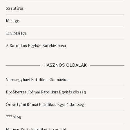
Szentírás
Mai Ige
Tini Mai Ige
A Katolikus Egyház Katekizmusa
HASZNOS OLDALAK
Veresegyházi Katolikus Gimnázium
Erdőkertesi Római Katolikus Egyházközség
Őrbottyáni Római Katolikus Egyházközség
777 blog
Magyar Kurír katolikus hírportál