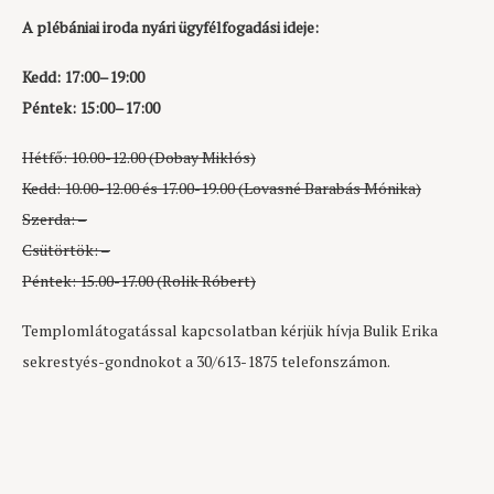
A plébániai iroda nyári ügyfélfogadási ideje:
Kedd: 17:00–19:00
Péntek: 15:00–17:00
Hétfő: 10.00-12.00 (Dobay Miklós)
Kedd: 10.00-12.00 és 17.00-19.00 (Lovasné Barabás Mónika)
Szerda: –
Csütörtök: –
Péntek: 15.00-17.00 (Rolik Róbert)
Templomlátogatással kapcsolatban kérjük hívja Bulik Erika
sekrestyés-gondnokot a 30/613-1875 telefonszámon.