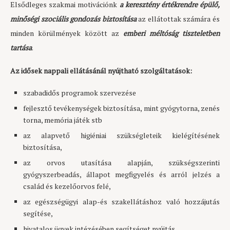
Elsődleges szakmai motivációnk
a keresztény értékrendre épülő,
minőségi szociális gondozás biztosítása
az ellátottak számára és
minden körülmények között az
emberi méltóság tiszteletben
tartása
.
Az idősek nappali ellátásánál nyújtható szolgáltatások:
szabadidős programok szervezése
fejlesztő tevékenységek biztosítása, mint gyógytorna, zenés
torna, memória játék stb
az alapvető higiéniai szükségleteik kielégítésének
biztosítása,
az orvos utasítása alapján, szükségszerinti
gyógyszerbeadás, állapot megfigyelés és arról jelzés a
család és kezelőorvos felé,
az egészségügyi alap-és szakellátáshoz való hozzájutás
segítése,
hivatalos ügyek intézésében segítséget nyújtás,