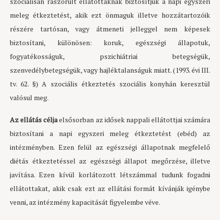
szociálisan rászorult ellátottaknak biztosítjuk a napi egyszeri
meleg étkeztetést, akik ezt önmaguk illetve hozzátartozóik
részére tartósan, vagy átmeneti jelleggel nem képesek
biztosítani, különösen: koruk, egészségi állapotuk,
fogyatékosságuk, pszichiátriai betegségük,
szenvedélybetegségük, vagy hajléktalanságuk miatt. (1993. évi III.
tv. 62. §) A szociális étkeztetés szociális konyhán keresztül
valósul meg.
Az ellátás célja
elsősorban az idősek nappali ellátottjai számára
biztosítani a napi egyszeri meleg étkeztetést (ebéd) az
intézményben. Ezen felül az egészségi állapotnak megfelelő
diétás étkeztetéssel az egészségi állapot megőrzése, illetve
javítása. Ezen kívül korlátozott létszámmal tudunk fogadni
ellátottakat, akik csak ezt az ellátási formát kívánják igénybe
venni, az intézmény kapacitását figyelembe véve.