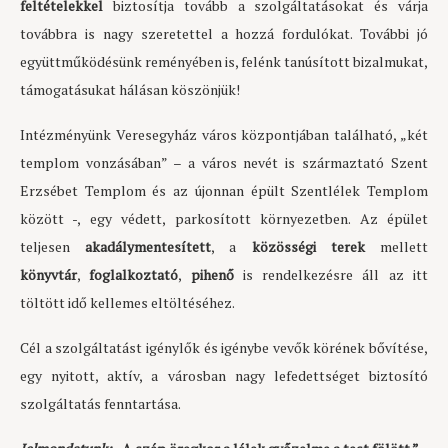
feltételekkel
biztosítja tovább a szolgáltatásokat és várja
továbbra is nagy szeretettel a hozzá fordulókat. További jó
együttműködésünk reményében is, felénk tanúsított bizalmukat,
támogatásukat hálásan köszönjük!
Intézményünk Veresegyház város központjában található, „két
templom vonzásában” – a város nevét is származtató Szent
Erzsébet Templom és az újonnan épült Szentlélek Templom
között -, egy védett, parkosított környezetben. Az épület
teljesen
akadálymentesített
, a
közösségi terek
mellett
könyvtár
,
foglalkoztató
,
pihenő
is rendelkezésre áll az itt
töltött idő kellemes eltöltéséhez.
Cél a szolgáltatást igénylők és igénybe vevők körének bővítése,
egy nyitott, aktív, a városban nagy lefedettséget biztosító
szolgáltatás fenntartása.