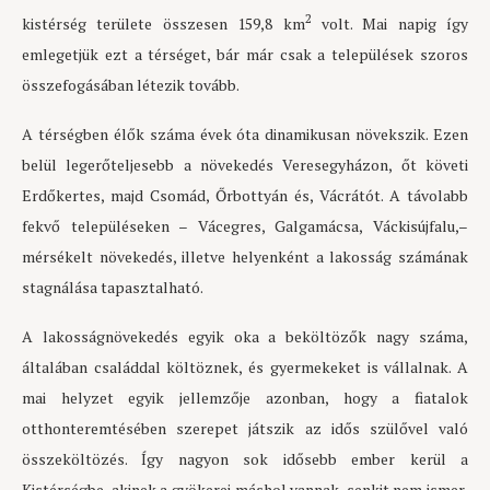
2
kistérség területe összesen 159,8 km
volt. Mai napig így
emlegetjük ezt a térséget, bár már csak a települések szoros
összefogásában létezik tovább.
A térségben élők száma évek óta dinamikusan növekszik. Ezen
belül legerőteljesebb a növekedés Veresegyházon, őt követi
Erdőkertes, majd Csomád, Őrbottyán és, Vácrátót. A távolabb
fekvő településeken – Vácegres, Galgamácsa, Váckisújfalu,–
mérsékelt növekedés, illetve helyenként a lakosság számának
stagnálása tapasztalható.
A lakosságnövekedés egyik oka a beköltözők nagy száma,
általában családdal költöznek, és gyermekeket is vállalnak. A
mai helyzet egyik jellemzője azonban, hogy a fiatalok
otthonteremtésében szerepet játszik az idős szülővel való
összeköltözés. Így nagyon sok idősebb ember kerül a
Kistérségbe, akinek a gyökerei máshol vannak, senkit nem ismer,