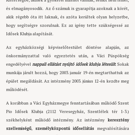
és elmagányosodik. Az ő számuk is gyarapítja azoknak a körét,
akik régebb óta itt laknak, és azóta kerültek olyan helyzetbe,
hogy segítségre szorulnak. Ez az igény tette szükségessé az
Idősek Klubja alapítását.
Az egyházközségi képviselőtestület döntése alapján, az
önkormányzattal való egyeztetés után, a Váci Püspökség
engedélyével
nappali ellátást
nyújtó idősek klubja létesült
. Sokak
munkája járult hozzá, hogy 2003. január 19-én megtarthattuk az
épület megáldását. Az intézmény 2003. június 12-én kezdte meg
működését.
A korábban a Váci Egyházmegye fenntartásában működő Szent
Pio Idősek Klubja (2112 Veresegyház, Szentlélek tér 1-3.)
székhelyként működő intézmény. Az intézmény
keresztény
szellemiségű
,
személyközpontú idősellátás
megvalósítására