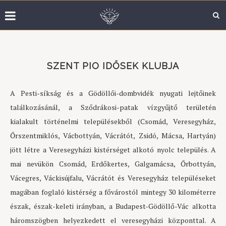
SZENT PIO IDŐSEK KLUBJA
A Pesti-síkság és a Gödöllői-dombvidék nyugati lejtőinek
találkozásánál, a Sződrákosi-patak vízgyűjtő területén
kialakult történelmi településekből (Csomád, Veresegyház,
Őrszentmiklós, Vácbottyán, Vácrátót, Zsidó, Mácsa, Hartyán)
jött létre a Veresegyházi kistérséget alkotó nyolc település. A
mai nevükön Csomád, Erdőkertes, Galgamácsa, Őrbottyán,
Vácegres, Váckisújfalu, Vácrátót és Veresegyház településeket
magában foglaló kistérség a fővárostól mintegy 30 kilométerre
észak, észak-keleti irányban, a Budapest-Gödöllő-Vác alkotta
háromszögben helyezkedett el veresegyházi központtal. A