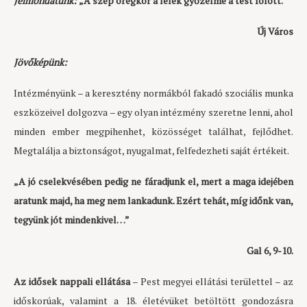
Jelmondatunk:
„A szép öregkor a lélek győzelme a test fölött.”
Új Város
Jövőképünk:
Intézményünk – a keresztény normákból fakadó szociális munka
eszközeivel dolgozva – egy olyan intézmény szeretne lenni, ahol
minden ember megpihenhet, közösséget találhat, fejlődhet.
Megtalálja a biztonságot, nyugalmat, felfedezheti saját értékeit.
„A jó cselekvésében pedig ne fáradjunk el, mert a maga idejében
aratunk majd, ha meg nem lankadunk. Ezért tehát, míg időnk van,
tegyünk jót mindenkivel…”
Gal 6, 9-10.
Az idősek nappali ellátása
– Pest megyei ellátási területtel – az
időskorúak, valamint a 18. életévüket betöltött gondozásra