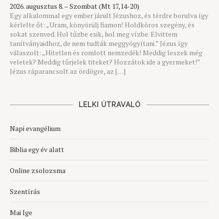
2026. augusztus 8. – Szombat (Mt 17,14-20)
Egy alkalommal egy ember járult Jézushoz, és térdre borulva így
kérlelte őt: „Uram, könyörülj fiamon! Holdkóros szegény, és
sokat szenved. Hol tűzbe esik, hol meg vízbe. Elvittem
tanítványaidhoz, de nem tudták meggyógyítani.” Jézus így
válaszolt: „Hitetlen és romlott nemzedék! Meddig leszek még
veletek? Meddig tűrjelek titeket? Hozzátok ide a gyermeket!”
Jézus ráparancsolt az ördögre, az […]
LELKI ÚTRAVALÓ
Napi evangélium
Biblia egy év alatt
Online zsolozsma
Szentírás
Mai Ige