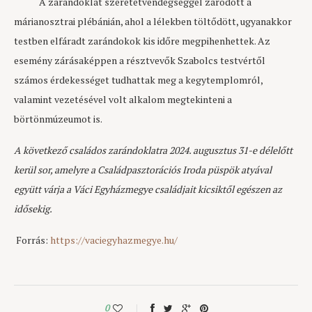
A zarándoklat szeretetvendégséggel záródott a
márianosztrai plébánián, ahol a lélekben töltődött, ugyanakkor
testben elfáradt zarándokok kis időre megpihenhettek. Az
esemény zárásaképpen a résztvevők Szabolcs testvértől
számos érdekességet tudhattak meg a kegytemplomról,
valamint vezetésével volt alkalom megtekinteni a
börtönmúzeumot is.
A következő családos zarándoklatra 2024. augusztus 31-e délelőtt
kerül sor, amelyre a Családpasztorációs Iroda püspök atyával
együtt várja a Váci Egyházmegye családjait kicsiktől egészen az
idősekig.
Forrás:
https://vaciegyhazmegye.hu/
0