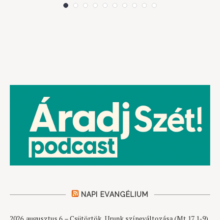
NAPI EVANGÉLIUM
2026. augusztus 6. – Csütörtök, Urunk színeváltozása (Mt 17,1-9)