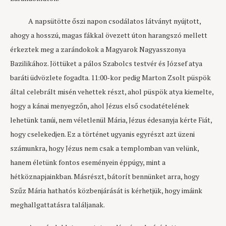
A napsütötte őszi napon csodálatos látványt nyújtott,
ahogy a hosszú, magas fákkal övezett úton harangszó mellett
érkeztek meg a zarándokok a Magyarok Nagyasszonya
Bazilikához. Jöttüket a pálos Szabolcs testvér és József atya
baráti üdvözlete fogadta. 11:00-kor pedig Marton Zsolt püspök
által celebrált misén vehettek részt, ahol püspök atya kiemelte,
hogy a kánai menyegzőn, ahol Jézus első csodatételének
lehetünk tanúi, nem véletlenül Mária, Jézus édesanyja kérte Fiát,
hogy cselekedjen. Ez a történet ugyanis egyrészt azt üzeni
számunkra, hogy Jézus nem csak a templomban van velünk,
hanem életünk fontos eseményein éppúgy, mint a
hétköznapjainkban. Másrészt, bátorít bennünket arra, hogy
Szűz Mária hathatós közbenjárását is kérhetjük, hogy imáink
meghallgattatásra találjanak.