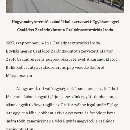
Hagyományteremtő szándékkal szervezett Egyházmegyei
Családos Zarándoklatot a Családpasztorációs Iroda
2023. szeptember 16-án a Családpasztorációs Iroda
Egyházmegyei Családos Zarándoklatot szervezett Marton
Zsolt Családreferens püspök részvételével. A zarándoklatot
Rolik Róbert atya családreferens pap vezette Szobról
Márianosztrára.
Ahogy az Úrral való egység imájában mondjuk: „Imádott
Jézusom! Lábunk együtt járjon, …szívünk együtt dobbanjon, …
ajkunk együtt könyörögjön az Örök Atyához irgalomért!”, úgy
járt együtt a lába, dobbant szíve egyszerre és fonódott keze
imára több generációnak a Váci Egyházmegyéből a családos
zarándoklaton.