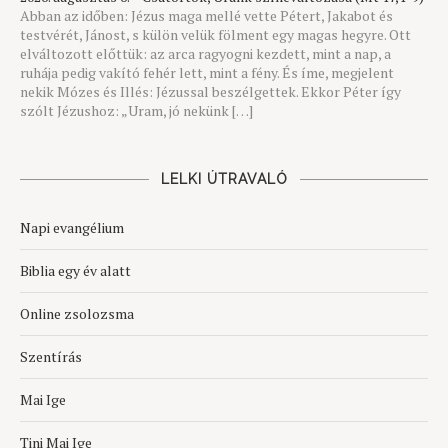
Abban az időben: Jézus maga mellé vette Pétert, Jakabot és
testvérét, Jánost, s külön velük fölment egy magas hegyre. Ott
elváltozott előttük: az arca ragyogni kezdett, mint a nap, a
ruhája pedig vakító fehér lett, mint a fény. És íme, megjelent
nekik Mózes és Illés: Jézussal beszélgettek. Ekkor Péter így
szólt Jézushoz: „Uram, jó nekünk […]
LELKI ÚTRAVALÓ
Napi evangélium
Biblia egy év alatt
Online zsolozsma
Szentírás
Mai Ige
Tini Mai Ige