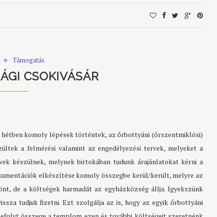
Támogatás
ÁGI CSOKIVÁSÁR
hétben komoly lépések történtek, az őrbottyáni (őrszentmiklósi)
ltek a felmérési valamint az engedélyezési tervek, melyeket a
rvek készülnek, melynek birtokában tudunk árajánlatokat kérni a
okumentációk elkészítése komoly összegbe kerül/került, melyre az
nt, de a költségek harmadát az egyházközség állja. Igyekszünk
za tudjuk fizetni. Ezt szolgálja az is, hogy az egyik őrbottyáni
efolyt összege a templom ezen és további költségeit szeretnénk