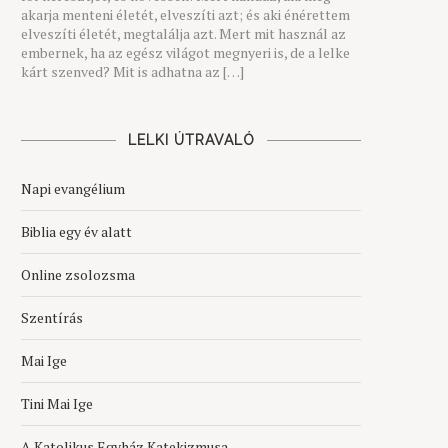
akarja menteni életét, elveszíti azt; és aki énérettem
elveszíti életét, megtalálja azt. Mert mit használ az
embernek, ha az egész világot megnyeri is, de a lelke
kárt szenved? Mit is adhatna az […]
LELKI ÚTRAVALÓ
Napi evangélium
Biblia egy év alatt
Online zsolozsma
Szentírás
Mai Ige
Tini Mai Ige
A Katolikus Egyház Katekizmusa