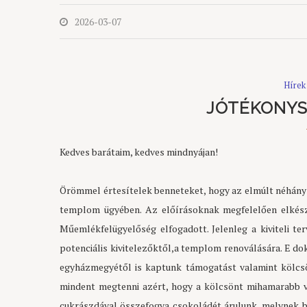
2026-03-07
Hírek
JÓTÉKONYS
Kedves barátaim, kedves mindnyájan!
Örömmel értesítelek benneteket, hogy az elmúlt néhány 
templom ügyében. Az előírásoknak megfelelően elkészü
Műemlékfelügyelőség elfogadott. Jelenleg a kiviteli te
potenciális kivitelezőktől,a templom renoválására. E d
egyházmegyétől is kaptunk támogatást valamint kölcsö
mindent megtenni azért, hogy a kölcsönt mihamarabb viss
cukrászdával összefogva csokoládét árulunk, melynek b