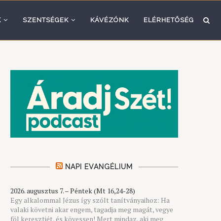
K
SZENTSÉGEK
KÁVÉZÓNK
ELÉRHETŐSÉG
NAPI EVANGÉLIUM
2026. augusztus 7. – Péntek (Mt 16,24-28)
Egy alkalommal Jézus így szólt tanítványaihoz: Ha
valaki követni akar engem, tagadja meg magát, vegye
föl keresztjét, és kövessen! Mert mindaz, aki meg