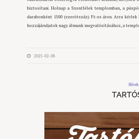
biztosítani. Holnap a Szentlélek templomban, a püspö
darabonként 1500 (ezerötszáz) Ft-os áron. Arra kérlek b
hozzájáruljatok nagy álmunk megvalósításához, a templo
2025-02-08
Hírek
TARTÓ