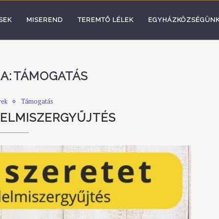
SEK
MISEREND
TEREMTŐ LÉLEK
EGYHÁZKÖZSÉGÜN
A:
TÁMOGATÁS
yek
Támogatás
LELMISZERGYŰJTÉS