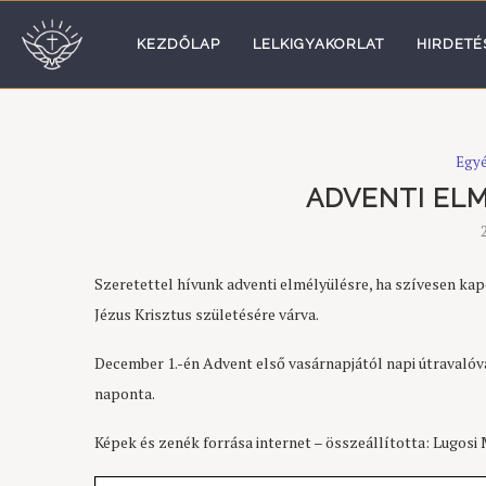
KEZDŐLAP
LELKIGYAKORLAT
HIRDETÉ
Egy
ADVENTI ELM
Szeretettel hívunk adventi elmélyülésre, ha szívesen ka
Jézus Krisztus születésére várva.
December 1.-én Advent első vasárnapjától napi útravalóv
naponta.
Képek és zenék forrása internet – összeállította: Lugosi 