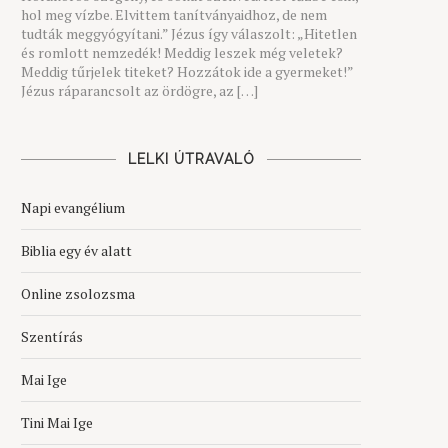
hol meg vízbe. Elvittem tanítványaidhoz, de nem
tudták meggyógyítani.” Jézus így válaszolt: „Hitetlen
és romlott nemzedék! Meddig leszek még veletek?
Meddig tűrjelek titeket? Hozzátok ide a gyermeket!”
Jézus ráparancsolt az ördögre, az […]
LELKI ÚTRAVALÓ
Napi evangélium
Biblia egy év alatt
Online zsolozsma
Szentírás
Mai Ige
Tini Mai Ige