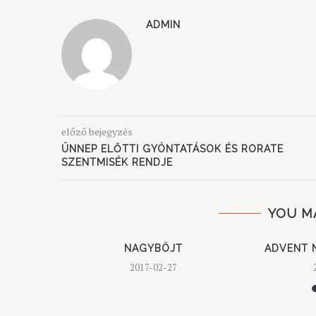
ADMIN
előző bejegyzés
ÜNNEP ELŐTTI GYÓNTATÁSOK ÉS RORATE
SZENTMISÉK RENDJE
YOU M
ICSŐÍTÉS
NAGYBÖJT
ADVENT N
2017-02-27