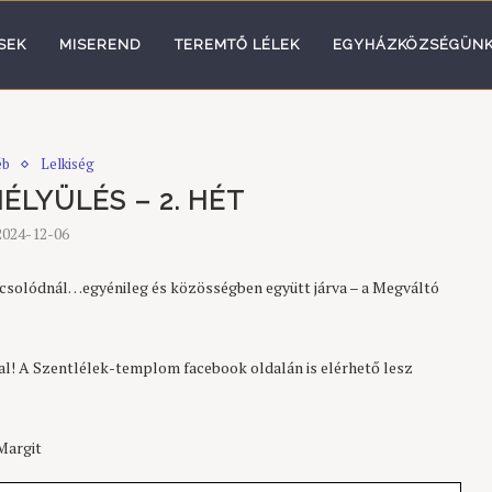
SEK
MISEREND
TEREMTŐ LÉLEK
EGYHÁZKÖZSÉGÜN
éb
Lelkiség
ÉLYÜLÉS – 2. HÉT
2024-12-06
pcsolódnál…egyénileg és közösségben együtt járva – a Megváltó
al! A Szentlélek-templom facebook oldalán is elérhető lesz
Margit