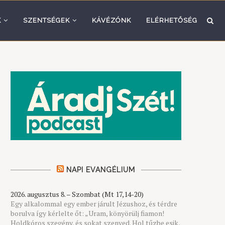
K
SZENTSÉGEK
KÁVÉZÓNK
ELÉRHETŐSÉG
NAPI EVANGÉLIUM
2026. augusztus 8. – Szombat (Mt 17,14-20)
Egy alkalommal egy ember járult Jézushoz, és térdre
borulva így kérlelte őt: „Uram, könyörülj fiamon!
Holdkóros szegény, és sokat szenved. Hol tűzbe esik,