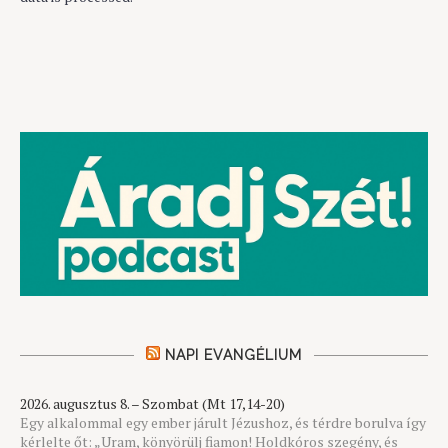
NAPI EVANGÉLIUM
2026. augusztus 8. – Szombat (Mt 17,14-20)
Egy alkalommal egy ember járult Jézushoz, és térdre borulva így
kérlelte őt: „Uram, könyörülj fiamon! Holdkóros szegény, és