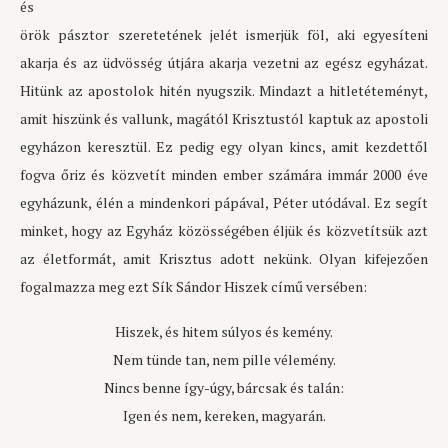
és
örök pásztor szeretetének jelét ismerjük föl, aki egyesíteni
akarja és az üdvösség útjára akarja vezetni az egész egyházat.
Hitünk az apostolok hitén nyugszik. Mindazt a hitletéteményt,
amit hiszünk és vallunk, magától Krisztustól kaptuk az apostoli
egyházon keresztül. Ez pedig egy olyan kincs, amit kezdettől
fogva őriz és közvetít minden ember számára immár 2000 éve
egyházunk, élén a mindenkori pápával, Péter utódával. Ez segít
minket, hogy az Egyház közösségében éljük és közvetítsük azt
az életformát, amit Krisztus adott nekünk. Olyan kifejezően
fogalmazza meg ezt Sík Sándor Hiszek című versében:
Hiszek, és hitem súlyos és kemény.
Nem tünde tan, nem pille vélemény.
Nincs benne így-úgy, bárcsak és talán:
Igen és nem, kereken, magyarán.