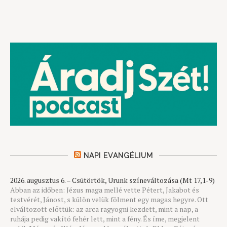
NAPI EVANGÉLIUM
2026. augusztus 6. – Csütörtök, Urunk színeváltozása (Mt 17,1-9)
Abban az időben: Jézus maga mellé vette Pétert, Jakabot és
testvérét, Jánost, s külön velük fölment egy magas hegyre. Ott
elváltozott előttük: az arca ragyogni kezdett, mint a nap, a
ruhája pedig vakító fehér lett, mint a fény. És íme, megjelent