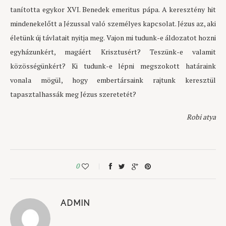
tanította egykor XVI. Benedek emeritus pápa. A keresztény hit
mindenekelőtt a Jézussal való személyes kapcsolat. Jézus az, aki
életünk új távlatait nyitja meg. Vajon mi tudunk-e áldozatot hozni
egyházunkért, magáért Krisztusért? Teszünk-e valamit
közösségünkért? Ki tudunk-e lépni megszokott határaink
vonala mögül, hogy embertársaink rajtunk keresztül
tapasztalhassák meg Jézus szeretetét?
Robi atya
0
ADMIN