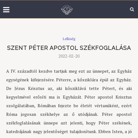
Lelkiség
SZENT PÉTER APOSTOL SZÉKFOGLALÁSA
2022-02-20
A IV. századtól kezdve tartjuk meg ezt az ünnepet, az Egyház
egységének kifejezésére. Péterre, a kősziklára épül az Egyház.
De Jézus Krisztus az, aki kősziklává tette Pétert, és aki
kegyelmével erősíti ma is Egyházát. Péter apostol Krisztus
szolgálatában, Rómában fejezte be életét vértanúként, ezért
Róma jogosan székhelye az ő utódjának. Péter apostol
székfoglalásának ünnepe azt jelenti, hogy Péter székének,
katedrájának nagy jelentőséget tulajdonítunk. Ebben Isten, a jó