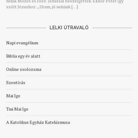
nekik Mózes és Illés: Jézussal beszélgettek. Ekkor Péter így
szólt Jézushoz: „Uram, jó nekünk […]
LELKI ÚTRAVALÓ
Napi evangélium
Biblia egy év alatt
Online zsolozsma
Szentírás
Mai Ige
Tini Mai Ige
A Katolikus Egyház Katekizmusa