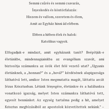
Semmi csűrés és semmi csavarás,
Ínyeskedés és köntörfalazás:
Hiszem és vallom, szeretem és élem,
Amit az Egyház hinni ád elébem.
Ebben a hitben élek és halok:
Katolikus vagyok.
Elfogadjuk-e mindazt, amit egyházunk tanít? Beépítjük-e
életünkbe, mindennapjainkba az evangélium szavát, ami
biztosítja számunkra az örök élet felé vezető utat? „Ugyanis
életünknek, a „honnan?” és a „hová?” kérdésének alapigazsága
láthatóvá lett, amikor Isten megmutatta magát, láttatta arcát
Jézus Krisztusban. Létünk lényegére, életünkre és a halálunkra
vonatkozó igazság, melyet Isten számunkra láthatóvá tett,
egyesít bennünket. Az egység tartalma pedig a hit, amelyet
Krisztus megbízásából az apostolok közvetítettek nekünk.” –