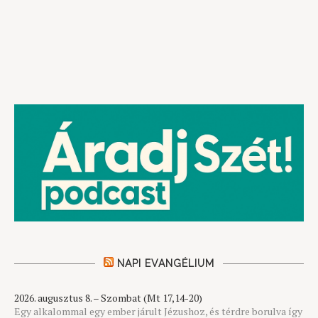
NAPI EVANGÉLIUM
2026. augusztus 8. – Szombat (Mt 17,14-20)
Egy alkalommal egy ember járult Jézushoz, és térdre borulva így