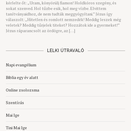
kérlelte őt: „Uram, könyörülj fiamon! Holdkóros szegény, és
sokat szenved. Hol tűzbe esik, hol meg vízbe. Elvittem
tanítványaidhoz, de nem tudták meggyógyítani.” Jézus így
válaszolt: „Hitetlen és romlott nemzedék! Meddig leszek még
veletek? Meddig tűrjelek titeket? Hozzátok ide a gyermeket!”
Jézus ráparancsolt az ördögre, az […]
LELKI ÚTRAVALÓ
Napi evangélium
Biblia egy év alatt
Online zsolozsma
Szentírás
Mai Ige
Tini Mai Ige