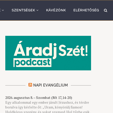
K
SZENTSÉGEK
KÁVÉZÓNK
ELÉRHETŐSÉG
NAPI EVANGÉLIUM
2026. augusztus 8. – Szombat (Mt 17,14-20)
Egy alkalommal egy ember járult Jézushoz, és térdre
borulva így kérlelte őt: „Uram, könyörülj fiamon!
Holdkóros szegény, és sokat szenved. Hol tűzbe esik,