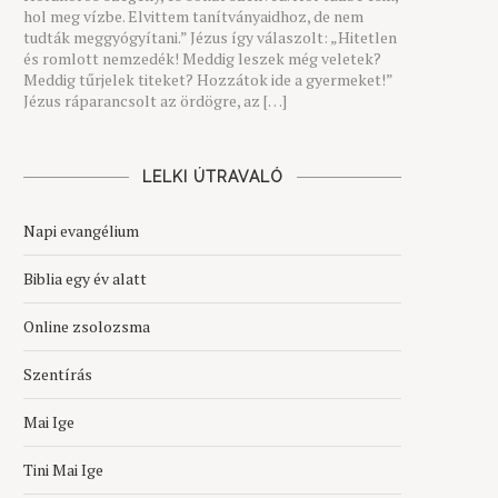
hol meg vízbe. Elvittem tanítványaidhoz, de nem
tudták meggyógyítani.” Jézus így válaszolt: „Hitetlen
és romlott nemzedék! Meddig leszek még veletek?
Meddig tűrjelek titeket? Hozzátok ide a gyermeket!”
Jézus ráparancsolt az ördögre, az […]
LELKI ÚTRAVALÓ
Napi evangélium
Biblia egy év alatt
Online zsolozsma
Szentírás
Mai Ige
Tini Mai Ige