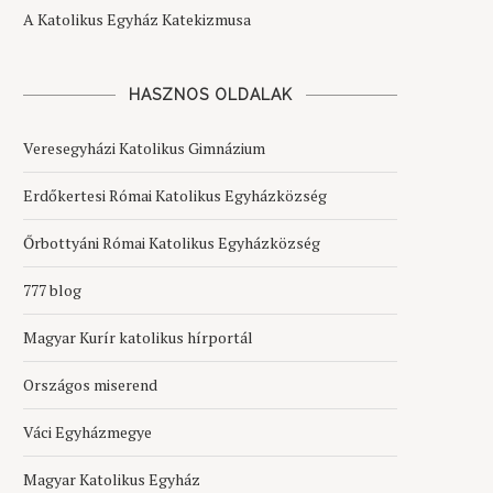
A Katolikus Egyház Katekizmusa
HASZNOS OLDALAK
Veresegyházi Katolikus Gimnázium
Erdőkertesi Római Katolikus Egyházközség
Őrbottyáni Római Katolikus Egyházközség
ÉNEKES-GITÁROS DICSŐÍTÉS
PLACID ATYA FILMVETÍTÉ
VÁLTOZÁS!
777 blog
2026-04-20
2018-02-19
Magyar Kurír katolikus hírportál
Országos miserend
Váci Egyházmegye
Magyar Katolikus Egyház