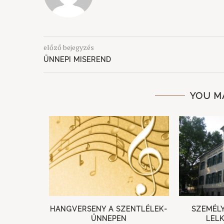
előző bejegyzés
ÜNNEPI MISEREND
YOU M
HALOTTAK
HANGVERSENY A SZENTLÉLEK-
SZEMÉL
ÜNNEPEN
LEL