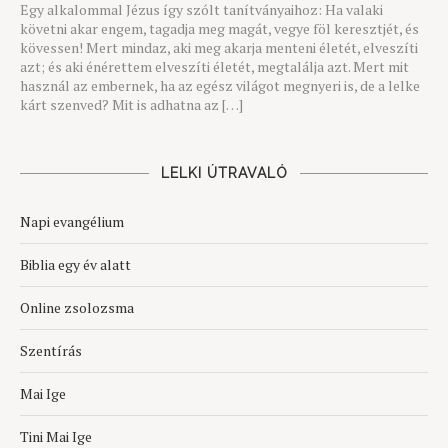
Egy alkalommal Jézus így szólt tanítványaihoz: Ha valaki
követni akar engem, tagadja meg magát, vegye föl keresztjét, és
kövessen! Mert mindaz, aki meg akarja menteni életét, elveszíti
azt; és aki énérettem elveszíti életét, megtalálja azt. Mert mit
használ az embernek, ha az egész világot megnyeri is, de a lelke
kárt szenved? Mit is adhatna az […]
LELKI ÚTRAVALÓ
Napi evangélium
Biblia egy év alatt
Online zsolozsma
Szentírás
Mai Ige
Tini Mai Ige