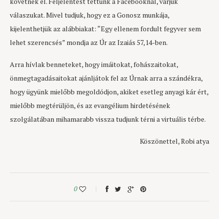
követnek el. Feljelentést tettünk a Facebooknál, várjuk
válaszukat. Mivel tudjuk, hogy ez a Gonosz munkája,
kijelenthetjük az alábbiakat: “Egy ellenem fordult fegyver sem
lehet szerencsés” mondja az Úr az Izaiás 57,14-ben.
Arra hívlak benneteket, hogy imáitokat, fohászaitokat,
önmegtagadásaitokat ajánljátok fel az Úrnak arra a szándékra,
hogy ügyünk mielőbb megoldódjon, akiket esetleg anyagi kár ért,
mielőbb megtérüljön, és az evangélium hirdetésének
szolgálatában mihamarabb vissza tudjunk térni a virtuális térbe.
Köszönettel, Robi atya
0