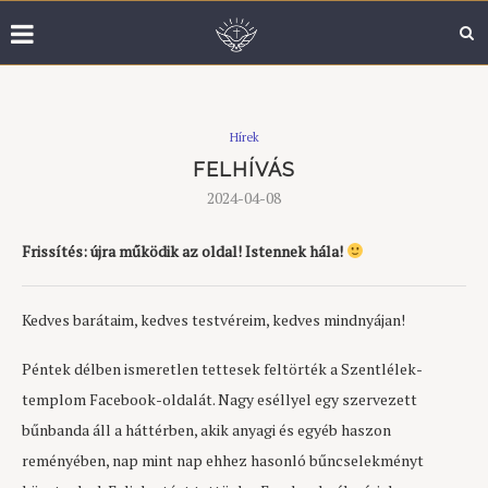
Hírek
FELHÍVÁS
2024-04-08
Frissítés: újra működik az oldal! Istennek hála!
Kedves barátaim, kedves testvéreim, kedves mindnyájan!
Péntek délben ismeretlen tettesek feltörték a Szentlélek-
templom Facebook-oldalát. Nagy eséllyel egy szervezett
bűnbanda áll a háttérben, akik anyagi és egyéb haszon
reményében, nap mint nap ehhez hasonló bűncselekményt