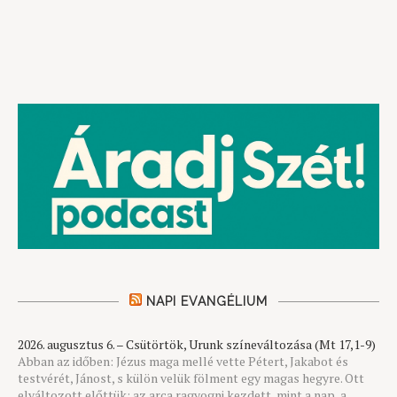
NAPI EVANGÉLIUM
2026. augusztus 6. – Csütörtök, Urunk színeváltozása (Mt 17,1-9)
Abban az időben: Jézus maga mellé vette Pétert, Jakabot és
testvérét, Jánost, s külön velük fölment egy magas hegyre. Ott
elváltozott előttük: az arca ragyogni kezdett, mint a nap, a