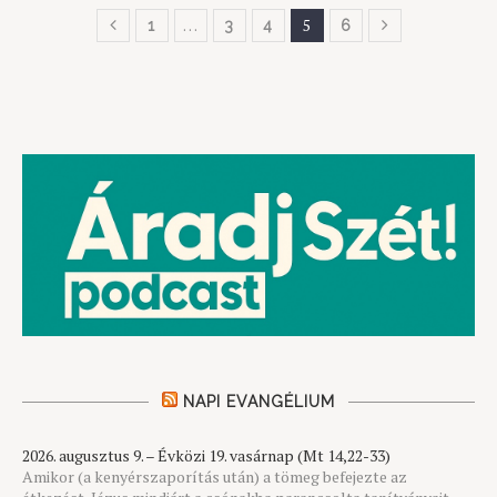
…
5
1
3
4
6
NAPI EVANGÉLIUM
2026. augusztus 9. – Évközi 19. vasárnap (Mt 14,22-33)
Amikor (a kenyérszaporítás után) a tömeg befejezte az