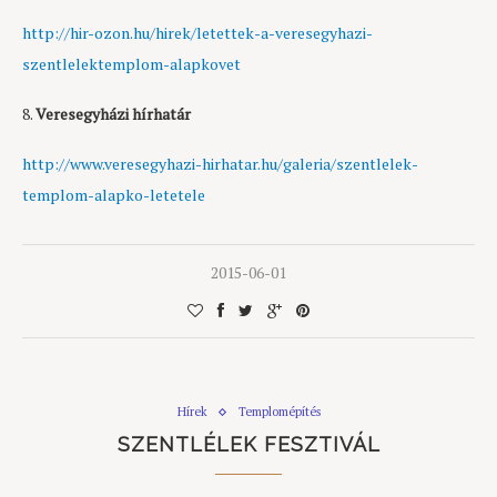
http://hir-ozon.hu/hirek/letettek-a-veresegyhazi-
szentlelektemplom-alapkovet
8.
Veresegyházi hírhatár
http://www.veresegyhazi-hirhatar.hu/galeria/szentlelek-
templom-alapko-letetele
2015-06-01
Hírek
Templomépítés
SZENTLÉLEK FESZTIVÁL