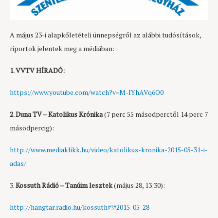
A május 23-i alapkőletételi ünnepségről az alábbi tudósítások,
riportok jelentek meg a médiában:
1. VVTV HÍRADÓ:
https://www.youtube.com/watch?v=M-IYhAVq6O0
2. Duna TV – Katolikus Krónika
(7 perc 55 másodperctől 14 perc 7
másodpercig):
http://www.mediaklikk.hu/video/katolikus-kronika-2015-05-31-i-
adas/
3.
Kossuth Rádió – Tanúim lesztek
(május 28, 13:30):
http://hangtar.radio.hu/kossuth#!#2015-05-28