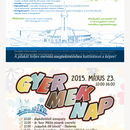
A plakát teljes méretű megtekintéshez kattintson a képre!