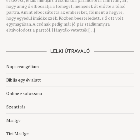
étkezést, Jézus mindjárt a csónakba parancsolta tanítványait,
hogy amíg ő elbocsátja a tömeget, menjenek át előtte a túlsó
partra. Amint elbocsátotta az embereket, fölment a hegyre,
hogy egyedül imádkozzék. Közben beesteledett, s ő ott volt
egymagában. A csónak pedig már jó pár stádiumnyira
eltávolodott a parttól. Hányták-vetették […]
LELKI ÚTRAVALÓ
Napi evangélium
Biblia egy év alatt
Online zsolozsma
Szentírás
Mai Ige
Tini Mai Ige