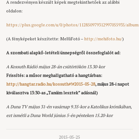
A rendezvényen készült képek megtekinthetőek az alábbi
oldalon:
https://plus.google.com/u/0/photos/112850979312997055935/album
(A fényképeket készítette: MeHiFotó –
http://mehifoto.hu/
)
A szombati alapkő-letételi ünnepségről összefoglalót ad:
A Kossuth Rádió május 28-án csütörtökön 13.30-kor
Frissítés: a műsor meghallgatható a hangtárban:
http://hangtar.radio.hu/kossuth#!#2015-05-28
, május 28-i napot
kiválasztva 13:30-as „Tanúim lesztek” adásnál)
A Duna TV május 31-én vasárnap 9.35-kor a Katolikus krónikában,
ezt ismétli a Duna World június 5-én pénteken 15.20-kor
2015-05-25