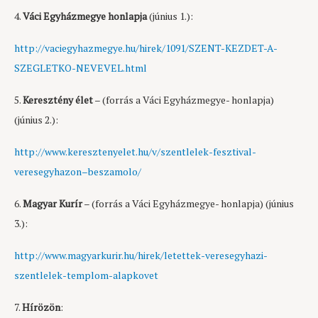
4.
Váci Egyházmegye honlapja
(június 1.):
http://vaciegyhazmegye.hu/hirek/1091/SZENT-KEZDET-A-
SZEGLETKO-NEVEVEL.html
5.
Keresztény élet
– (forrás a Váci Egyházmegye- honlapja)
(június 2.):
http://www.keresztenyelet.hu/v/szentlelek-fesztival-
veresegyhazon–beszamolo/
6.
Magyar Kurír
– (forrás a Váci Egyházmegye- honlapja) (június
3.):
http://www.magyarkurir.hu/hirek/letettek-veresegyhazi-
szentlelek-templom-alapkovet
7.
Hírözön
: