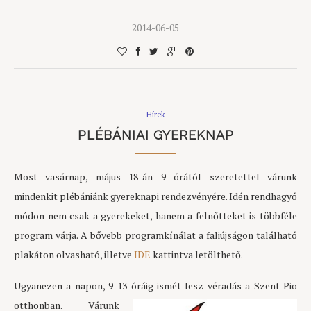
2014-06-05
Hírek
PLÉBÁNIAI GYEREKNAP
Most vasárnap, május 18-án 9 órától szeretettel várunk
mindenkit plébániánk gyereknapi rendezvényére. Idén rendhagyó
módon nem csak a gyerekeket, hanem a felnőtteket is többféle
program várja. A bővebb programkínálat a faliújságon található
plakáton olvasható, illetve
IDE
kattintva letölthető.
Ugyanezen a napon, 9-13 ór
áig ismét lesz véradás a Szent Pio
otthonban. Várunk