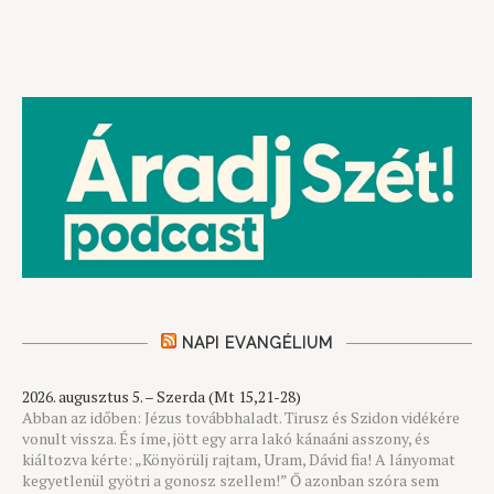
NAPI EVANGÉLIUM
2026. augusztus 5. – Szerda (Mt 15,21-28)
Abban az időben: Jézus továbbhaladt. Tirusz és Szidon vidékére
vonult vissza. És íme, jött egy arra lakó kánaáni asszony, és
kiáltozva kérte: „Könyörülj rajtam, Uram, Dávid fia! A lányomat
kegyetlenül gyötri a gonosz szellem!” Ő azonban szóra sem