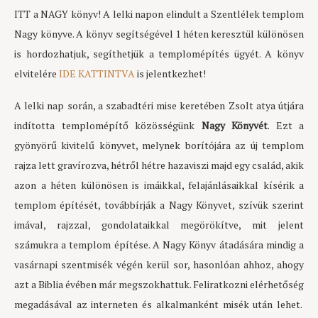
ITT a NAGY könyv! A lelki napon elindult a Szentlélek templom
Nagy könyve. A könyv segítségével 1 héten keresztül különösen
is hordozhatjuk, segíthetjük a templomépítés ügyét. A könyv
elvitelére
IDE KATTINTVA
is jelentkezhet!
A lelki nap során, a szabadtéri mise keretében Zsolt atya útjára
indította templomépítő közösségünk
Nagy Könyvét
. Ezt a
gyönyörű kivitelű könyvet, melynek borítójára az új templom
rajza lett gravírozva, hétről hétre hazaviszi majd egy család, akik
azon a héten különösen is imáikkal, felajánlásaikkal kísérik a
templom építését, továbbírják a Nagy Könyvet, szívük szerint
imával, rajzzal, gondolataikkal megörökítve, mit jelent
számukra a templom építése. A Nagy Könyv átadására mindig a
vasárnapi szentmisék végén kerül sor, hasonlóan ahhoz, ahogy
azt a Biblia évében már megszokhattuk. Feliratkozni elérhetőség
megadásával az interneten és alkalmanként misék után lehet.