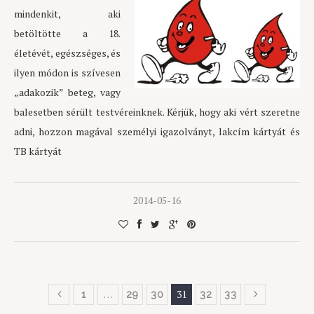
mindenkit, aki
betöltötte a 18.
életévét, egészséges, és
ilyen módon is szívesen
„adakozik” beteg, vagy
balesetben sérült testvéreinknek. Kérjük, hogy aki vért szeretne
adni, hozzon magával személyi igazolványt, lakcím kártyát és
TB kártyát
2014-05-16
…
31
1
29
30
32
33