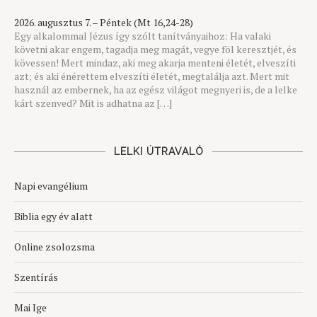
2026. augusztus 7. – Péntek (Mt 16,24-28)
Egy alkalommal Jézus így szólt tanítványaihoz: Ha valaki
követni akar engem, tagadja meg magát, vegye föl keresztjét, és
kövessen! Mert mindaz, aki meg akarja menteni életét, elveszíti
azt; és aki énérettem elveszíti életét, megtalálja azt. Mert mit
használ az embernek, ha az egész világot megnyeri is, de a lelke
kárt szenved? Mit is adhatna az […]
LELKI ÚTRAVALÓ
Napi evangélium
Biblia egy év alatt
Online zsolozsma
Szentírás
Mai Ige